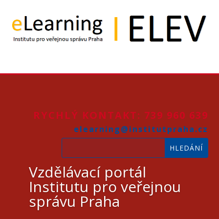
RYCHLÝ KONTAKT: 739 960 639
elearning@institutpraha.cz
Vzdělávací portál
Institutu pro veřejnou
správu Praha