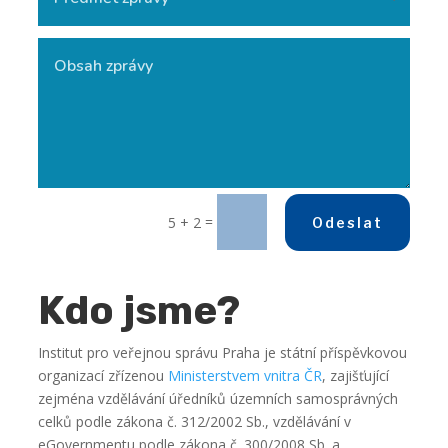
=
5 + 2
Odeslat
Kdo jsme?
Institut pro veřejnou správu Praha je státní příspěvkovou
organizací zřízenou
Ministerstvem vnitra ČR
, zajišťující
zejména vzdělávání úředníků územních samosprávných
celků podle zákona č. 312/2002 Sb., vzdělávání v
eGovernmentu podle zákona č. 300/2008 Sb. a