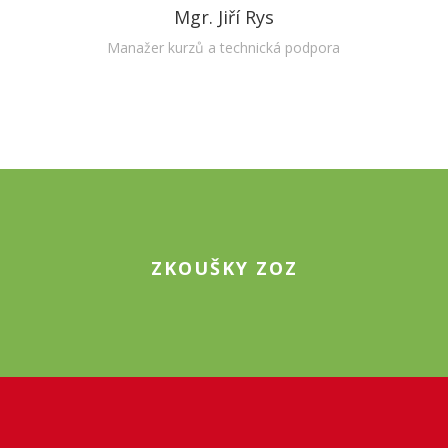
Mgr. Jiří Rys
Manažer kurzů a technická podpora
ZKOUŠKY ZOZ