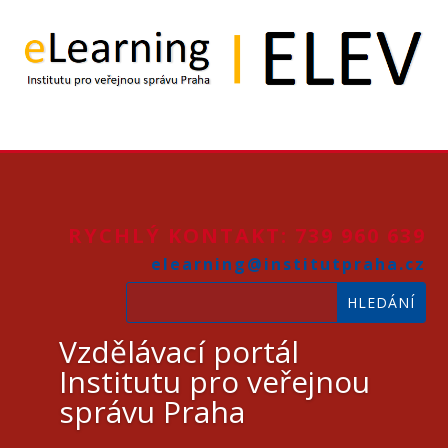
RYCHLÝ KONTAKT: 739 960 639
elearning@institutpraha.cz
Vzdělávací portál
Institutu pro veřejnou
správu Praha